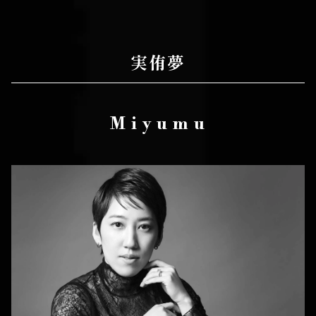
実侑夢
M i y u m u