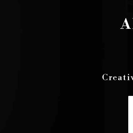
A
Creati