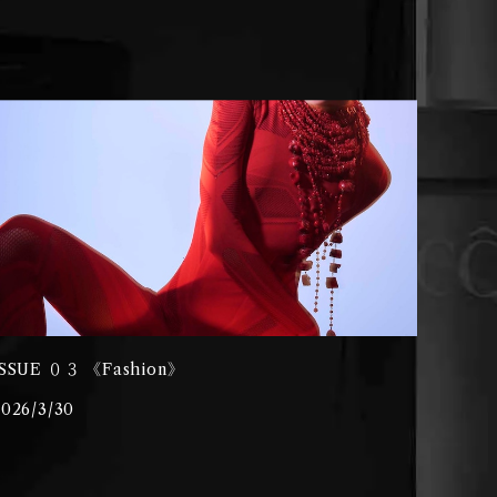
ISSUE ０３ 《Fashion》
2026/3/30