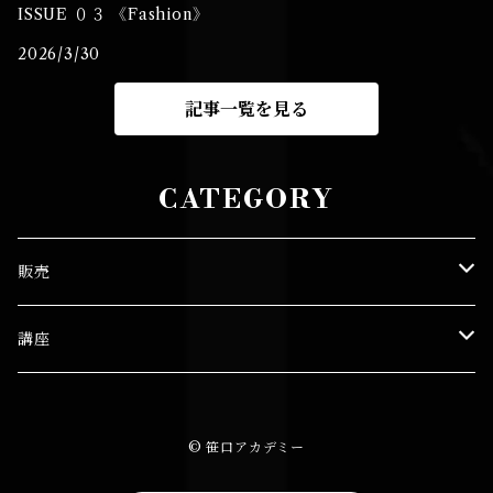
ISSUE ０３ 《Fashion》
2026/3/30
記事一覧を見る
CATEGORY
販売
笹口 悦民
講座
図録
笹口セミナー
© 笹口アカデミー
プリント
笹口悦民 ワークショップ