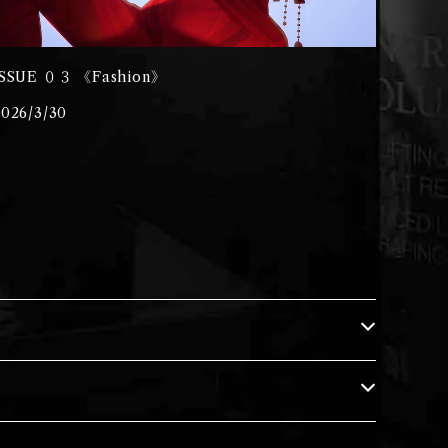
ISSUE ０３ 《Fashion》
2026/3/30