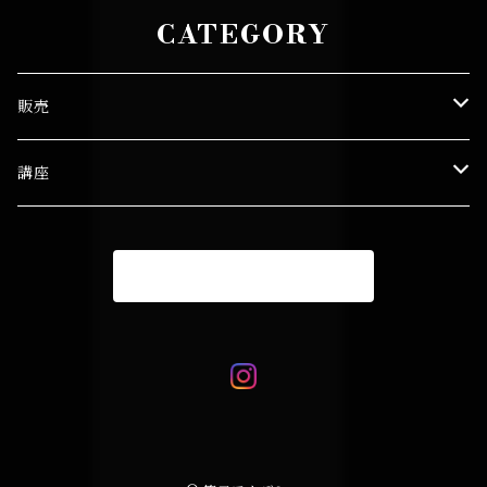
CATEGORY
販売
笹口 悦民
講座
図録
笹口セミナー
商品一覧に戻る
プリント
笹口悦民 ワークショップ
個人指導