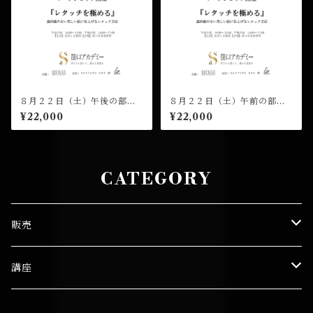
８月２２日（土）午後の部
８月２２日（土）午前の部
（１４：００開演）笹口悦民
（１０：００開演）笹口悦民
¥22,000
¥22,000
ワークショップ 受講チケッ
ワークショップ 受講チケッ
ト
ト
CATEGORY
販売
笹口 悦民
講座
図録
笹口セミナー