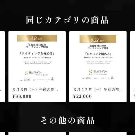
同じカテゴリの商品
８月８日（土）午後の部
８月２２日（土）午前の部
（１４：００開演）笹口悦
（１０：００開演）笹口悦
¥33,000
¥22,000
民 ワークショップ 受講チ
民 ワークショップ 受講チ
ケット
ケット
その他の商品