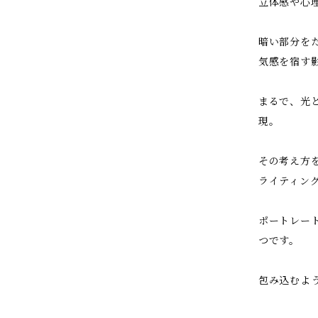
立体感や心
暗い部分を
気感を宿す
まるで、光
現。
その考え方
ライティン
ポートレー
つです。
包み込むよ