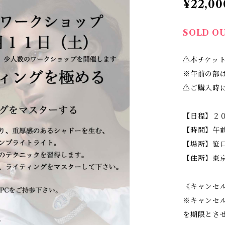
¥22,00
SOLD O
⚠️本チケッ
※午前の部
⚠️ご購入
【日程】２
【時間】午
【場所】笹
【住所】東
《キャンセ
※キャンセ
を期限とさ