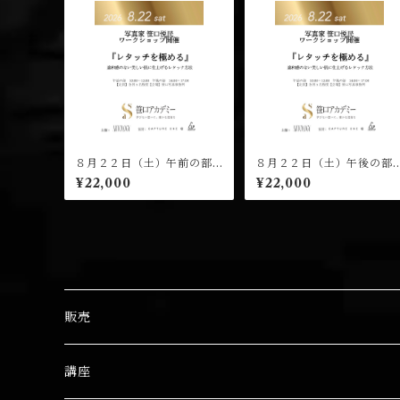
８月２２日（土）午前の部
８月２２日（土）午後の部
（１０：００開演）笹口悦
（１４：００開演）笹口悦
¥22,000
¥22,000
民 ワークショップ 受講チ
民 ワークショップ 受講チ
ケット
ケット
販売
笹口 悦民
講座