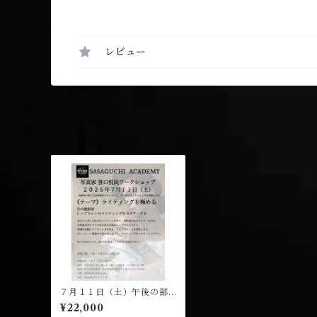
レビュー
７月１１日（土）午後の部
（１４：００開演）笹口悦
¥22,000
民 ワークショップ 受講チ