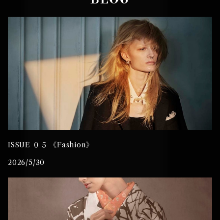
BLOG
ISSUE ０５ 《Fashion》
2026/5/30