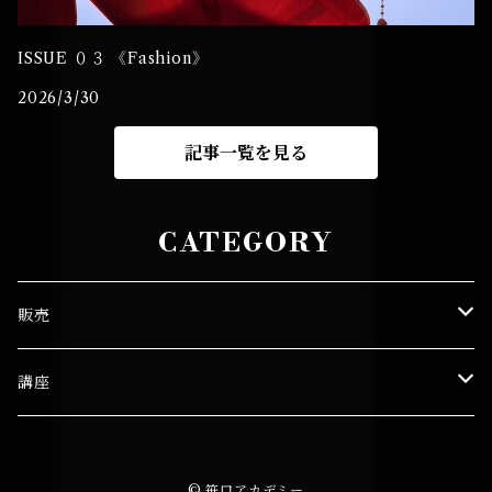
ISSUE ０３ 《Fashion》
2026/3/30
記事一覧を見る
CATEGORY
販売
笹口 悦民
講座
図録
笹口セミナー
© 笹口アカデミー